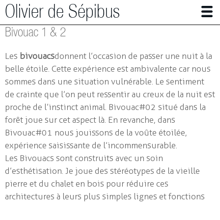
Olivier de Sépibus
Bivouac 1 & 2
Photographer | Artist
Les
bivouacs
donnent l’occasion de passer une nuit à la
The Alps in mutation
belle étoile. Cette expérience est ambivalente car nous
sommes dans une situation vulnérable. Le sentiment
Bee care full
de crainte que l’on peut ressentir au creux de la nuit est
works in Photography
proche de l’instinct animal. Bivouac#02 situé dans la
forêt joue sur cet aspect là. En revanche, dans
Installations
Bivouac#01 nous jouissons de la voûte étoilée,
Small architectures
expérience saisissante de l’incommensurable.
Les Bivouacs sont construits avec un soin
Immersion
d’esthétisation. Je joue des stéréotypes de la vieille
The red room
pierre et du chalet en bois pour réduire ces
Place of birth
architectures à leurs plus simples lignes et fonctions
Bivouac 1 & 2