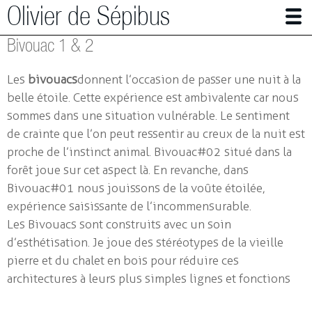
Olivier de Sépibus
Bivouac 1 & 2
Photographe | Plasticien
Les
bivouacs
donnent l’occasion de passer une nuit à la
Alpes en mutation
belle étoile. Cette expérience est ambivalente car nous
sommes dans une situation vulnérable. Le sentiment
Panser (avec) les abeilles
de crainte que l’on peut ressentir au creux de la nuit est
Autres travaux en photographie
proche de l’instinct animal. Bivouac#02 situé dans la
forêt joue sur cet aspect là. En revanche, dans
Installations
Bivouac#01 nous jouissons de la voûte étoilée,
Petites architectures
expérience saisissante de l’incommensurable.
Les Bivouacs sont construits avec un soin
Immersion
d’esthétisation. Je joue des stéréotypes de la vieille
La chambre rouge
pierre et du chalet en bois pour réduire ces
Place of birth
architectures à leurs plus simples lignes et fonctions
Bivouac 1 & 2