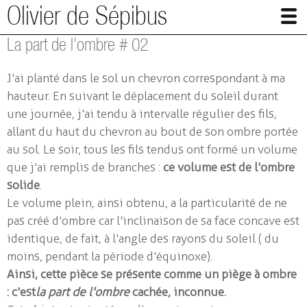
Olivier de Sépibus
La part de l'ombre # 02
Photographe | Plasticien
J'ai planté dans le sol un chevron correspondant à ma
Alpes en mutation
hauteur. En suivant le déplacement du soleil durant
une journée, j'ai tendu à intervalle régulier des fils,
Panser (avec) les abeilles
allant du haut du chevron au bout de son ombre portée
Autres travaux en photographie
au sol. Le soir, tous les fils tendus ont formé un volume
que j'ai remplis de branches :
ce volume est de l'ombre
Installations
solide
.
Peace on earth #02
Le volume plein, ainsi obtenu, a la particularité de ne
pas créé d'ombre car l'inclinaison de sa face concave est
La part de l'ombre #02
identique, de fait, à l'angle des rayons du soleil ( du
Nous ne faisons qu'un
moins, pendant la période d'équinoxe).
Peace on earth #01
Ainsi, cette pièce se présente comme un piège à ombre
: c'est
la part de l'ombre
cachée, inconnue.
Nos coeurs battant