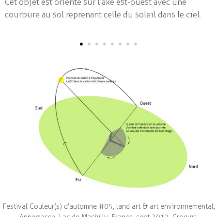
Cet objet est orienté sur l'axe est-ouest avec une
Iceberg #02
courbure au sol reprenant celle du soleil dans le ciel.
Submersion
•
•
•
•
•
•
•
•
La part de l'ombre #01
L'âge de pierre
Petites architectures
Workshops
Parutions
Biographie & cv
contact / liens
français
|
english
Festival Couleur(s) d'automne #05, land art & art environnemental,