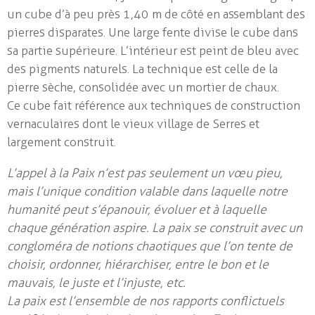
Iceberg #02
un cube d’à peu près 1,40 m de côté en assemblant des
pierres disparates. Une large fente divise le cube dans
Submersion
sa partie supérieure. L’intérieur est peint de bleu avec
La part de l'ombre #01
des pigments naturels. La technique est celle de la
pierre sèche, consolidée avec un mortier de chaux.
L'âge de pierre
Ce cube fait référence aux techniques de construction
Petites architectures
vernaculaires dont le vieux village de Serres et
largement construit.
Workshops
L’appel à la Paix n’est pas seulement un vœu pieu,
Parutions
mais l’unique condition valable dans laquelle notre
Biographie & cv
humanité peut s’épanouir, évoluer et à laquelle
contact / liens
chaque génération aspire. La paix se construit avec un
congloméra de notions chaotiques que l’on tente de
choisir, ordonner, hiérarchiser, entre le bon et le
français
|
english
mauvais, le juste et l’injuste, etc.
La paix est l’ensemble de nos rapports conflictuels