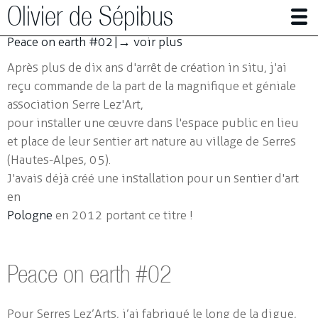
Olivier de Sépibus
Peace on earth #02 |
→ voir plus
Photographe | Plasticien
Après plus de dix ans d'arrêt de création in situ, j'ai
reçu commande de la part de la magnifique et géniale
Alpes en mutation
association Serre Lez'Art,
pour installer une œuvre dans l'espace public en lieu
Panser (avec) les abeilles
et place de leur sentier art nature au village de Serres
Autres travaux en photographie
(Hautes-Alpes, 05).
Installations
J'avais déjà créé une installation pour un sentier d'art
en
Peace on earth #02
Pologne
en 2012 portant ce titre !
La part de l'ombre #02
Nous ne faisons qu'un
Peace on earth #02
Peace on earth #01
Nos coeurs battant
Pour Serres Lez’Arts, j’ai fabriqué le long de la digue,