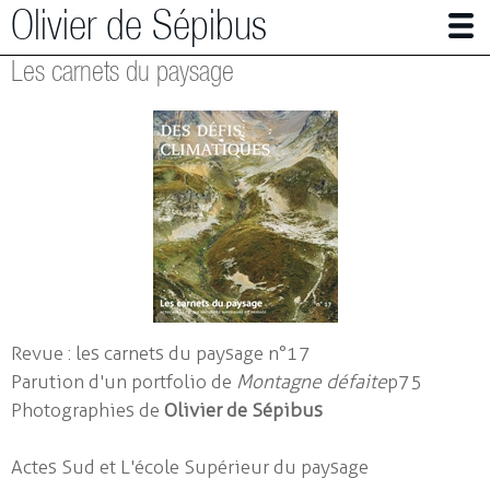
Olivier de Sépibus
Les carnets du paysage
Photographe | Plasticien
Alpes en mutation
Panser (avec) les abeilles
Autres travaux en photographie
Installations
Petites architectures
Workshops
Revue : les carnets du paysage n°17
Parution d'un portfolio de
Montagne défaite
p75
Parutions
Photographies de
Olivier de Sépibus
Les sources de glace
Actes Sud et L'école Supérieur du paysage
Glacier de la Girose versant sensible