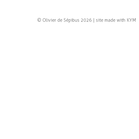
Les glaciers des Alpes et la photographie
Photographie contemporaine
© Olivier de Sépibus 2026 |
site made with KYM
ar(t)bre
Champs d'altitude
Les carnets du paysage
Retraite
Biographie & cv
contact / liens
français
|
english