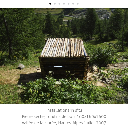
•
•
•
•
•
•
•
Perceptions Hut
School Workshops
Parutions
cv
contact / links
français
|
english
Installations in situ
Pierre sèche, rondins de bois 160x160x1600
Vallée de la clarée, Hautes-Alpes Juillet 2007