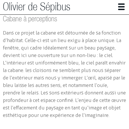
Olivier de Sépibus
Cabane à perceptions
Photographer | Artist
Dans ce projet la cabane est détournée de sa fonction
The Alps in mutation
d’habitat. Celle-ci est un lieu exigu à place unique. La
fenêtre, qui cadre idéalement sur un beau paysage,
Bee care full
devient ici une ouverture sur un non-lieu : le ciel.
works in Photography
L’intérieur est uniformément bleu, le ciel paraît envahir
la cabane. les cloisons ne semblent plus nous séparer
Installations
de l’extérieur mais nous y immerger. L’œil, apaisé par le
Small architectures
bleu laisse les autres sens, et notamment l’ouïe,
prendre le relais. Les sons extérieurs donnent aussi une
Immersion
profondeur à cet espace confiné. L’enjeu de cette œuvre
The red room
est l’effacement du paysage en tant qu’image et objet
Place of birth
esthétique pour une expérience de l’imaginaire.
Bivouac 1 & 2