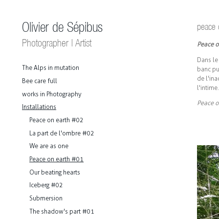
Olivier de Sépibus
peace 
Photographer | Artist
Peace o
Dans le
The Alps in mutation
banc pub
de l'ina
Bee care full
l'intime
works in Photography
Peace o
Installations
Peace on earth #02
La part de l'ombre #02
We are as one
Peace on earth #01
Our beating hearts
Iceberg #02
Submersion
The shadow's part #01