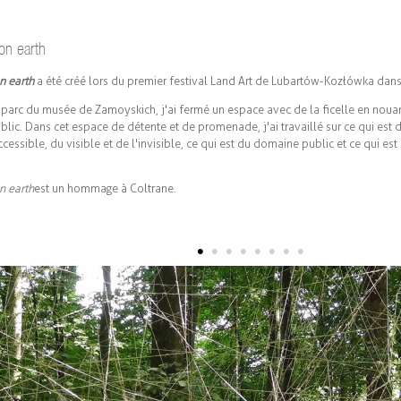
on earth
n earth
a été créé lors du premier festival Land Art de Lubartów-Kozłówka dans
 parc du musée de Zamoyskich, j'ai fermé un espace avec de la ficelle en nouan
lic. Dans cet espace de détente et de promenade, j'ai travaillé sur ce qui est d
ccessible, du visible et de l'invisible, ce qui est du domaine public et ce qui e
.
n earth
est un hommage à Coltrane.
•
•
•
•
•
•
•
•