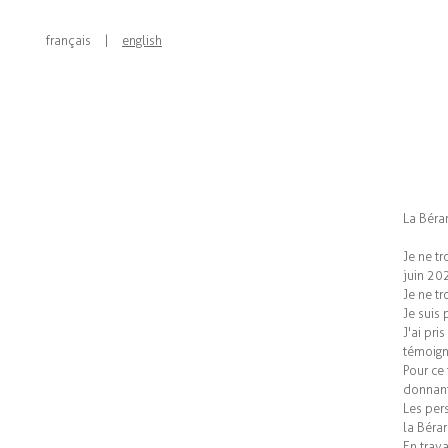
français
|
english
La Bérar
Je ne t
juin 20
Je ne tr
Je suis 
J'ai pr
témoign
Pour ce 
donnant
Les pers
la Béra
En trava