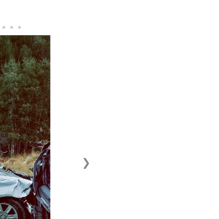
•
•
•
•
❯