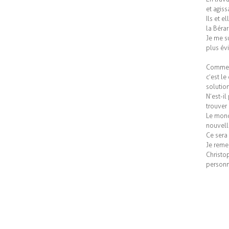
et agis
Ils et e
la Béra
Je me su
plus év
Comme t
c’est le
solutio
N’est-il
trouver
Le mond
nouvell
Ce sera 
Je reme
Christo
personn