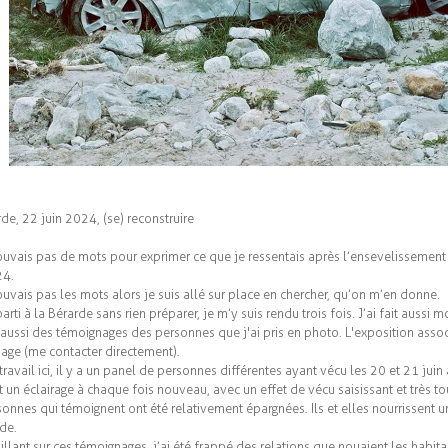
de, 22 juin 2024, (se) reconstruire
rouvais pas de mots pour exprimer ce que je ressentais après l’ensevelissement
24.
ouvais pas les mots alors je suis allé sur place en chercher, qu’on m’en donne.
parti à la Bérarde sans rien préparer, je m’y suis rendu trois fois. J’ai fait auss
is aussi des témoignages des personnes que j'ai pris en photo. L'exposition asso
age (me contacter directement).
travail ici, il y a un panel de personnes différentes ayant vécu les 20 et 21 juin 
 un éclairage à chaque fois nouveau, avec un effet de vécu saisissant et très to
onnes qui témoignent ont été relativement épargnées. Ils et elles nourrissent un
rde.
illant sur ces témoignages, j’ai été frappé des relations que nouaient les habita