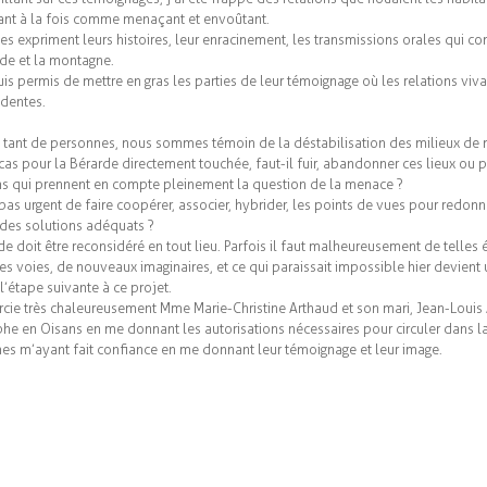
sant à la fois comme menaçant et envoûtant.
lles expriment leurs histoires, leur enracinement, les transmissions orales qui co
rde et la montagne.
is permis de mettre en gras les parties de leur témoignage où les relations viva
identes.
ant de personnes, nous sommes témoin de la déstabilisation des milieux d
 cas pour la Bérarde directement touchée, faut-il fuir, abandonner ces lieux ou 
ns qui prennent en compte pleinement la question de la menace ?
 pas urgent de faire coopérer, associer, hybrider, les points de vues pour redon
 des solutions adéquats ?
e doit être reconsidéré en tout lieu. Parfois il faut malheureusement de telle
es voies, de nouveaux imaginaires, et ce qui paraissait impossible hier devient
l’étape suivante à ce projet.
rcie très chaleureusement Mme Marie-Christine Arthaud et son mari, Jean-Louis 
phe en Oisans en me donnant les autorisations nécessaires pour circuler dans la
es m’ayant fait confiance en me donnant leur témoignage et leur image.